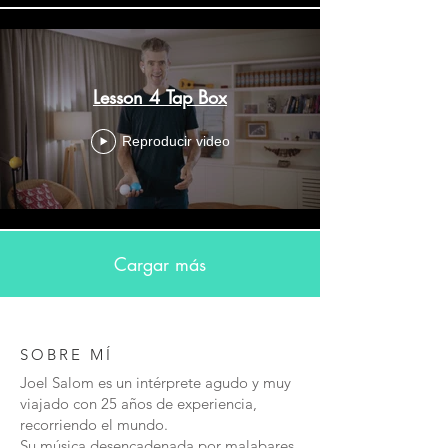
Lesson 4 Tap Box
Reproducir video
Cargar más
SOBRE MÍ
Joel Salom es un intérprete agudo y muy
viajado con 25 años de experiencia,
recorriendo el mundo.
Su música desencadenada por malabares