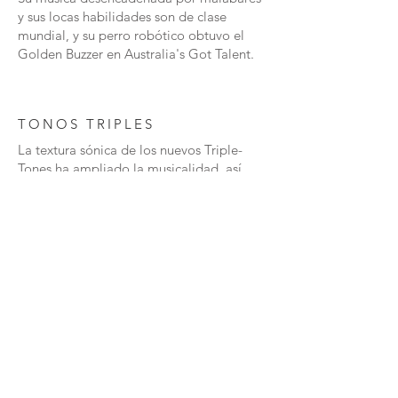
y sus locas habilidades son de clase
mundial, y su perro robótico obtuvo el
Golden Buzzer en Australia's Got Talent.
TONOS TRIPLES
La textura sónica de los nuevos Triple-
Tones ha ampliado la musicalidad, así
como la técnica de ejecución. Cada color
suena diferente, por lo que sus ojos y
oídos siguen el sonido de una manera
más musical y visualmente interesante.
Preg
CONTAC
TIEN
untas
TO
DA
frecu
entes