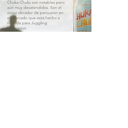
Chuka Chuks son notables pero
aún muy desatendidos. Son el
único vibrador de percusión en
el mercado que está hecho a
medida para Juggling
Percussion.
COMPRA AHORA
SOBRE MÍ
Joel Salom es un intérprete agudo y muy
viajado con 25 años de experiencia,
recorriendo el mundo.
Su música desencadenada por malabares
y sus locas habilidades son de clase