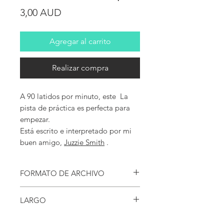
Precio
3,00 AUD
Agregar al carrito
Realizar compra
A 90 latidos por minuto, este La
pista de práctica es perfecta para
empezar.
Está escrito e interpretado por mi
buen amigo,
Juzzie Smith
.
FORMATO DE ARCHIVO
Esta pista viene en un tipo de archivo .mp3
LARGO
Esta Jam Track tiene 4 minutos de duración.