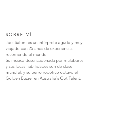
SOBRE MÍ
Joel Salom es un intérprete agudo y muy
viajado con 25 años de experiencia,
recorriendo el mundo.
Su música desencadenada por malabares
y sus locas habilidades son de clase
mundial, y su perro robótico obtuvo el
Golden Buzzer en Australia's Got Talent.
TONOS TRIPLES
La textura sónica de los nuevos Triple-
Tones ha ampliado la musicalidad, así
como la técnica de ejecución. Cada color
suena diferente, por lo que sus ojos y